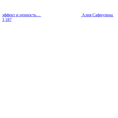
эффект и ценность…
Алия Сафиулина
3 187