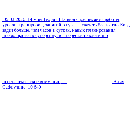
05.03.2026
14 мин
Теория
Шаблоны расписания работы,
уроков, тренировок, занятий в вузе — скачать бесплатно
Когда
задач больше, чем часов в сутках, навык планирования
превращается в суперсилу: вы перестаете хаотично
переключать свое внимание,…
Алия
Сафиулина
10 640