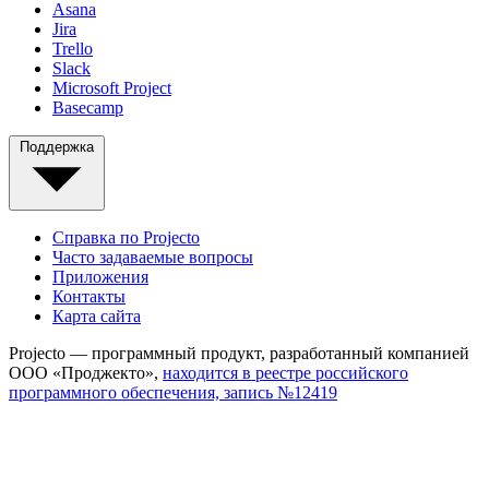
Asana
Jira
Trello
Slack
Microsoft Project
Basecamp
Поддержка
Справка по Projecto
Часто задаваемые вопросы
Приложения
Контакты
Карта сайта
Projecto — программный продукт, разработанный компанией
ООО «Проджекто»,
находится в реестре российского
программного обеспечения, запись №12419