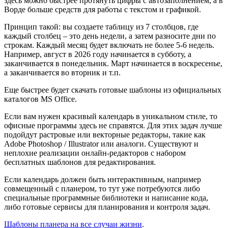
здесь можно быстрее протянуть цифры с автозаполнением, а в
Ворде больше средств для работы с текстом и графикой.
Принцип такой: вы создаете таблицу из 7 столбцов, где
каждый столбец – это день недели, а затем разносите дни по
строкам. Каждый месяц будет включать не более 5-6 недель.
Например, август в 2026 году начинается в субботу, а
заканчивается в понедельник. Март начинается в воскресенье,
а заканчивается во вторник и т.п.
Еще быстрее будет скачать готовые шаблоны из официальных
каталогов MS Office.
Если вам нужен красивый календарь в уникальном стиле, то
офисные программы здесь не справятся. Для этих задач лучше
подойдут растровые или векторные редакторы, такие как
Adobe Photoshop / Illustrator или аналоги. Существуют и
неплохие реализации онлайн-редакторов с набором
бесплатных шаблонов для редактирования.
Если календарь должен быть интерактивным, например
совмещенный с планером, то тут уже потребуются либо
специальные программные библиотеки и написание кода,
либо готовые сервисы для планирования и контроля задач.
Шаблоны планера на все случаи жизни
.