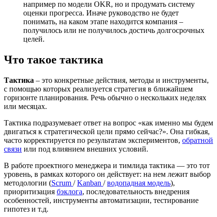
например по модели OKR, но и продумать систему
оценки прогресса. Иначе руководство не будет
понимать, на каком этапе находится компания –
получилось или не получилось достичь долгосрочных
целей.
Что такое тактика
Тактика
– это конкретные действия, методы и инструменты,
с помощью которых реализуется стратегия в ближайшем
горизонте планирования. Речь обычно о нескольких неделях
или месяцах.
Тактика подразумевает ответ на вопрос «как именно мы будем
двигаться к стратегической цели прямо сейчас?». Она гибкая,
часто корректируется по результатам экспериментов,
обратной
связи
или под влиянием внешних условий.
В работе проектного менеджера и тимлида тактика — это тот
уровень, в рамках которого он действует: на нем лежит выбор
методологии (
Scrum
/
Kanban
/
водопадная модель
),
приоритизация
бэклога
, последовательность внедрения
особенностей, инструменты автоматизации, тестирование
гипотез и т.д.