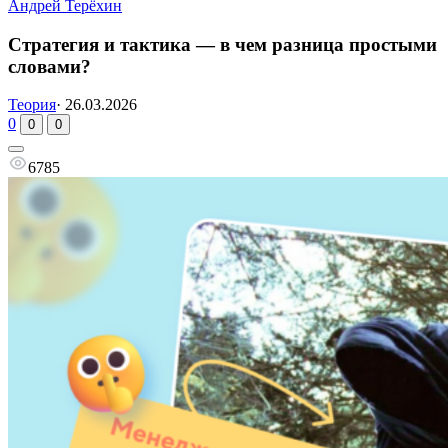
Андрей Терёхин
Стратегия и тактика — в чем разница простыми
словами?
Теория
·
26.03.2026
0
0
0
6785