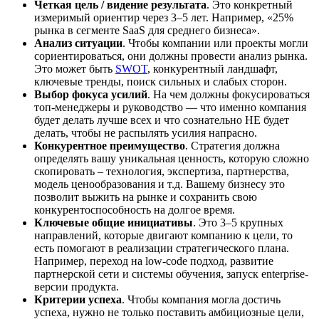
Четкая цель / видение результата
. Это конкретный
измеримый ориентир через 3–5 лет. Например, «25%
рынка в сегменте SaaS для среднего бизнеса».
Анализ ситуации
. Чтобы компании или проекты могли
сориентироваться, они должны провести анализ рынка.
Это может быть
SWOT
, конкурентный ландшафт,
ключевые тренды, поиск сильных и слабых сторон.
Выбор фокуса усилий
. На чем должны фокусироваться
топ-менеджеры и руководство — что именно компания
будет делать лучше всех и что сознательно НЕ будет
делать, чтобы не распылять усилия напрасно.
Конкурентное преимущество
. Стратегия должна
определять вашу уникальная ценность, которую сложно
скопировать – технология, экспертиза, партнерства,
модель ценообразования и т.д. Вашему бизнесу это
позволит выжить на рынке и сохранить свою
конкурентоспособность на долгое время.
Ключевые общие инициативы
. Это 3–5 крупных
направлений, которые двигают компанию к цели, то
есть помогают в реализации стратегического плана.
Например, переход на low-code подход, развитие
партнерской сети и системы обучения, запуск enterprise-
версии продукта.
Критерии успеха
. Чтобы компания могла достичь
успеха, нужно не только поставить амбициозные цели,