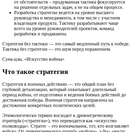
от обстоятельств – продуманная тактика фокусируется
на решении отдельных задач, а не на общем процессе.
Разработка стратегии ведется на уровне высшего
руководства и менеджмента, в том числе с участием
владельцев продукта. Тактику разрабатывают чаще
всего на уровне руководителей проектов, команд
разработки и продакшена.
Стратегия без тактики — это самый медленный путь к победе.
Тактика без стратегии — это шум перед поражением.
Сунь‑цзы, «Искусство войны»
Что такое стратегия
Стратегия в военных действиях — это общий план без
глубокой детализации, который охватывает длительный
период войны, от подготовки и ведения боевых действий до
достижения победы. Военная стратегия направлена на
достижение конкретных политических целей.
Этимологически термин восходит к древнегреческому
στρατηγία («стратегиа»), что переводится как «искусство
полководца». Стратег – это военачальник, тот, кто возглавляет
войско. От древнегреческого στρατός «войско», а ἄγω «вести,