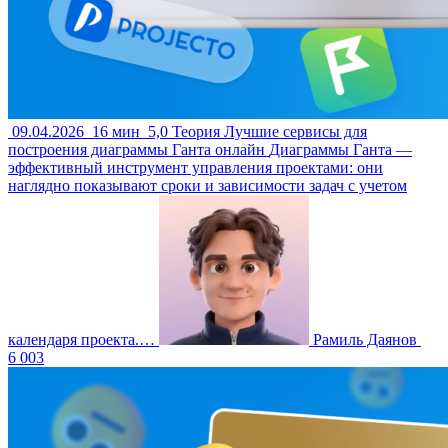
09.04.2026
16 мин
5,0
Теория
Лучшие сервисы для
построения диаграммы Ганта онлайн
Диаграммы Ганта —
эффективный инструмент управления проектами: они
наглядно показывают сроки и зависимости задач с учетом
календаря проекта.…
Рамиль Даянов
6 003