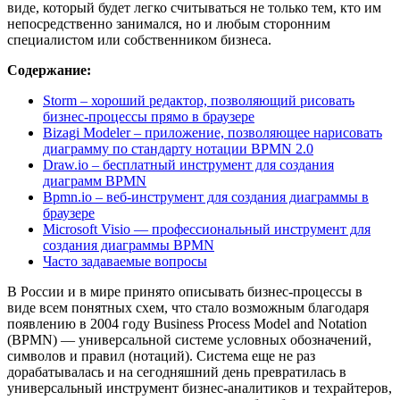
виде, который будет легко считываться не только тем, кто им
непосредственно занимался, но и любым сторонним
специалистом или собственником бизнеса.
Содержание:
Storm – хороший редактор, позволяющий рисовать
бизнес-процессы прямо в браузере
Bizagi Modeler – приложение, позволяющее нарисовать
диаграмму по стандарту нотации BPMN 2.0
Draw.io – бесплатный инструмент для создания
диаграмм BPMN
Bpmn.io – веб-инструмент для создания диаграммы в
браузере
Microsoft Visio — профессиональный инструмент для
создания диаграммы BPMN
Часто задаваемые вопросы
В России и в мире принято описывать бизнес-процессы в
виде всем понятных схем, что стало возможным благодаря
появлению в 2004 году Business Process Model and Notation
(BPMN) — универсальной системе условных обозначений,
символов и правил (нотаций). Система еще не раз
дорабатывалась и на сегодняшний день превратилась в
универсальный инструмент бизнес-аналитиков и техрайтеров,