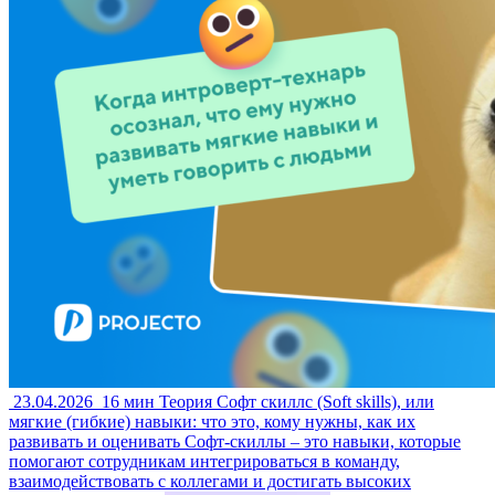
23.04.2026
16 мин
Теория
Софт скиллс (Soft skills), или
мягкие (гибкие) навыки: что это, кому нужны, как их
развивать и оценивать
Софт-скиллы – это навыки, которые
помогают сотрудникам интегрироваться в команду,
взаимодействовать с коллегами и достигать высоких