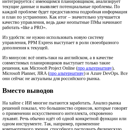
интегрируется с имеющимся планировщиком, анализирует
текущие данные и выявляет потенциальные проблемы. По
каждой проблеме будет предоставлена подробная информация
и план по устранению. Как итог – значительно улучшается
качество управления, ведь даже неопытные ПМы начинают
работать «like a PRO».
Из удобств: не нужно использовать новую систему
управления, PPM Express выступает в роли своеобразного
дополнения к текущей.
Из минусов: всё опять-таки на английском, а в качестве
совместимых планировщиков выступает только такие
решения, как Microsoft Project Online (
про альтернативу
),
Microsoft Planner, JIRA (
про альтернативу
) и Azure DevOps. Все
они сейчас не актуальны для российского рынка.
Вместо выводов
На хайпе с ИИ многие пытаются заработать. Анализ рынка
решений показал, что большинство сервисов, которые говорят
о применении искусственного интеллекта, откровенно
лукавят. Речь обычно идёт об одной конкретной функции или
одном инструменте. Так, например, применение
компьютерного зрения, способного распознать физическую