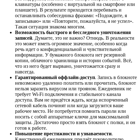
клавиатуры (особенно с виртуальной на смартфоне или
планшете). В результате приходится перебивать и
останавливать собеседника фразами: «Подождите, я
записываю» или «Повторите, пожалуйста, я не успел».
Такая ситуация знакома многим.
Возможность быстрого и бесследного уничтожения
записей
. Думаете, это не важно? Отнюдь. В реальности
это может иметь огромное значение, особенно когда
речь идет о конфиденциальной и чувствительной
информации. У бумажного блокнота нет резервной
копии, облачного хранилища и истории событий. Всё,
что из него будет вырвано, уничтожается сразу и
навсегда.
Гарантированный оффлайн-доступ
. Запись в блокноте
невозможно удаленно похитить или прочитать, блокнот
нельзя заразить вирусом или трояном. Ежедневник не
требует Wi-Fi подключения и стабильного канала
доступа. Вам не придётся ждать, когда испорченный
сетевой кабель починят или когда загрузится ваше
рабочее место. Не потребуется помнить пароли или
носить с собой аппаратные ключи для максимальной
защиты. Достаточно просто взять блокнот с полки, и он
готов к работе.
Повышение престижности и узнаваемости
.
Качественный ежедневник придаёт руководителю