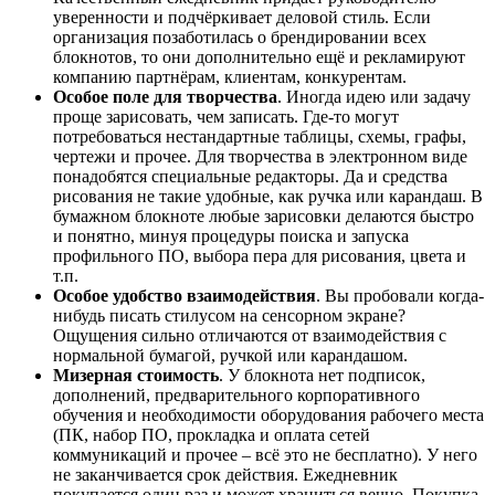
уверенности и подчёркивает деловой стиль. Если
организация позаботилась о брендировании всех
блокнотов, то они дополнительно ещё и рекламируют
компанию партнёрам, клиентам, конкурентам.
Особое поле для творчества
. Иногда идею или задачу
проще зарисовать, чем записать. Где-то могут
потребоваться нестандартные таблицы, схемы, графы,
чертежи и прочее. Для творчества в электронном виде
понадобятся специальные редакторы. Да и средства
рисования не такие удобные, как ручка или карандаш. В
бумажном блокноте любые зарисовки делаются быстро
и понятно, минуя процедуры поиска и запуска
профильного ПО, выбора пера для рисования, цвета и
т.п.
Особое удобство взаимодействия
. Вы пробовали когда-
нибудь писать стилусом на сенсорном экране?
Ощущения сильно отличаются от взаимодействия с
нормальной бумагой, ручкой или карандашом.
Мизерная стоимость
. У блокнота нет подписок,
дополнений, предварительного корпоративного
обучения и необходимости оборудования рабочего места
(ПК, набор ПО, прокладка и оплата сетей
коммуникаций и прочее – всё это не бесплатно). У него
не заканчивается срок действия. Ежедневник
покупается один раз и может храниться вечно. Покупка