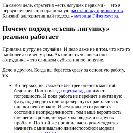
На самом деле, стратегия «есть лягушек первыми» – это в
первую очередь про правильную
расстановку приоритетов
.
Близкий альтернативный подход –
матрица Эйзенхауэра
.
Почему подход «съешь лягушку»
реально работает
Привязка к утру не случайна. И дело даже не в том, что кто-то
наиболее активен утром. Активность человека или
сотрудника – это слишком субъективное понятие.
Дело в другом. Когда вы берётесь сразу за основную работу,
то:
Во-первых, вы сможете быстрее оценить масштаб
бедствия
. Почти всегда
оценка задачи
имеет
погрешность. И пока работа не перейдёт в активную
фазу, подтвердить или опровергнуть правильность
оценки невозможно. И чем дольше сохраняется
состояние неопределенности, тем выше вероятность
смещения сроков, перерасхода бюджета и других
проблем. По этой же причине часто рекомендуется
начинать с минимально жизнеспособной модели