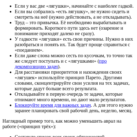
Если у вас две «лягушки», начинайте с наиболее гадкой.
Если вы собрались «есть лягушку», не нужно сидеть и
смотреть на неё (нужно действовать, а не откладывать).
Труд – это привычка. Её необходимо вырабатывать и
формировать. Короткого пути здесь нет (озарение и
понимание приходят далеко не сразу).
У гадкости «лягушки» есть свои причины. Нужно в них
разобраться и понять их. Так будет проще справиться с
«поеданием».
Если даже слона можно сесть по кусочкам, то точно так
же следует поступать и с «лягушками» (
про
декомпозицию задач
).
Для расстановки приоритетов и нахождения своих
«лягушек» используйте принцип Парето. Другими
словами, сконцентрируйте свои усилия на тех задачах,
которые дадут больше всего результата.
Откладывайте в первую очередь те задачи, которые
отнимают много времени, но дают мало результатов.
Блокируйте время для важных задач
. А для этого нужно
заранее планировать свой рабочий день, неделю, месяц.
Наглядный пример того, как можно уменьшить аврал на
работе («принцип трёх»):
Составьте список всех своих обязанностей.