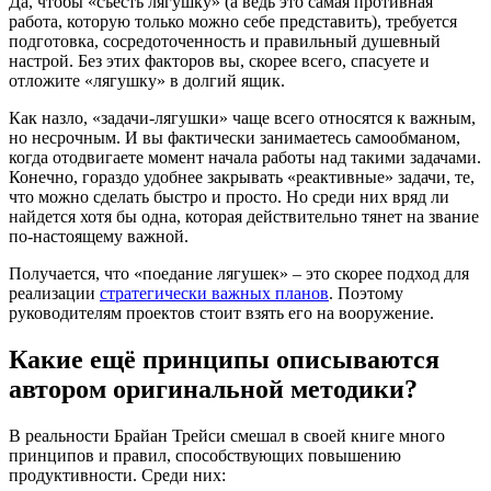
Да, чтобы «съесть лягушку» (а ведь это самая противная
работа, которую только можно себе представить), требуется
подготовка, сосредоточенность и правильный душевный
настрой. Без этих факторов вы, скорее всего, спасуете и
отложите «лягушку» в долгий ящик.
Как назло, «задачи-лягушки» чаще всего относятся к важным,
но несрочным. И вы фактически занимаетесь самообманом,
когда отодвигаете момент начала работы над такими задачами.
Конечно, гораздо удобнее закрывать «реактивные» задачи, те,
что можно сделать быстро и просто. Но среди них вряд ли
найдется хотя бы одна, которая действительно тянет на звание
по-настоящему важной.
Получается, что «поедание лягушек» – это скорее подход для
реализации
стратегически важных планов
. Поэтому
руководителям проектов стоит взять его на вооружение.
Какие ещё принципы описываются
автором оригинальной методики?
В реальности Брайан Трейси смешал в своей книге много
принципов и правил, способствующих повышению
продуктивности. Среди них: