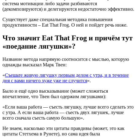
система мотивации либо задачи разбиваются
(декомпозируются) и делегируются недостаточно эффективно.
Существует даже специальная методика повышения
продуктивности – Eat That Frog. О ней и пойдет речь ниже.
Что значит Eat That Frog и причём тут
«поедание лягушки»?
Название метода напрямую соотносится с мыслью, которую
однажды высказал Марк Твен:
«
Съешьте живую лягушку первым делом с утра, и в течение
дня с вами ничего хуже уже не случится
».
Было и ещё одно высказывание (может сложиться
впечатление, что Твен был одержим лягушками):
«Если ваша работа — съесть лягушку, лучше всего сделать это
с утра. А если ваша работа — съесть двух лягушек, лучше
всего сначала съесть самую большую».
Не знаем, насколько эти цитаты правдивы (может, это как
цитаты Стетхема в Рунете), но сама идея была