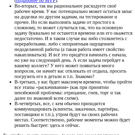
(
подробнее об MVP
).
Во-вторых, так вы рациональнее расходуете своё
рабочее время. У вас потенциально может остаться запас
на доделки по другим задачам, на тестирование и
прочее. Но если выполнять задачи от простого к
сложному, то может случиться так, что на основную
задачу буквально не останется времени или его окажется
недостаточно. И в таком случае вы либо столкнетесь с
переработками, либо с неприятным ощущением
недоделанной работы (а такая работа имеет свойство
накапливаться). И всё это придётся начинать с начала,
но уже на следующий день. А если задача перейдет к
вашему коллеге? У него может появиться много
вопросов, он начнёт вас отвлекать от отдыха, просить
погрузить его в детали и т.п. Знакомо?
В-третьих, у вас будет максимум времени, чтобы пройти
все этапы «раскачивания» (как при принятии
неизбежной проблемы: отрицание, гнев, торг и так
далее по знакомой всем схеме).
В-четвёртых, все, с кем обычно приходится
коммуницировать (клиенты, заказчики, партнёры,
поставщики и т.п.), утром будут на своих рабочих
местах. Соответственно, рабочие моменты можно будет
решить быстрее: здесь и сейчас.