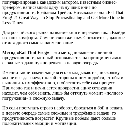
популяризирована канадским автором, известным бизнес-
тренером, написавшим одну из лучших книг по
продуктивности, Брайаном Трейси. Называлась она «Eat That
Frog! 21 Great Ways to Stop Procrastinating and Get More Done in
Less Time».
Для российского рынка название книги перевели так: «Выйди
из зоны комфорта. Измени свою жизнь». Согласитесь, далекое
от исходного смысла наименование.
Метод «Eat That Frog»
– это метод повышения личной
продуктивности, который основывается на принципе: самые
сложные задачи нужно решать в первую очередь.
Именно такие задачи чаще всего откладываются, поскольку
мы не всегда знаем, с какой стороны к ним подойти, чтобы и
выполнить их эффективно, и облегчить себе сам процесс.
Примерно так и начинается прокрастинация: сотрудник
находит, чем себя занять, лишь бы оттянуть момент «полного
погружения» в сложную задачу.
Но если поступать строго наоборот, бросаться в бой и решать
в первую очередь самые сложные и трудоёмкие задачи, то
продуктивность возрастёт. Крупные победы дают больше
положительных эмоций и мотивации.