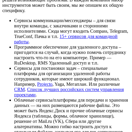
инструментов может быть своим, мы же опишем их общую
специфику.
Сервисы коммуникации/мессенджеры – для связи
внутри команды, с заказчиками и сторонними
исполнителями. Сюда могут входить Compass, Telegram,
TrueConf, Пачка и т.п.
15+ сервисов для командной
работы
.
Программное обеспечение для удаленного доступа –
пригодится на случай, когда нужно помочь сотруднику
настроить что-то на его компьютере. Пример —
RuDesktop, RMS Удаленный доступ и т.п.
Сервисы для постановки задач – специальные
платформы для организации удаленной работы
сотрудников, которые имеют широкий функционал.
Например,
Projecto
, Yaga, Мегаплан. Или различные
CRM
.
Список лучших российских систем управления
проектами
.
Облачные сервисы/платформы для передачи и хранения
данных — на них размещаются рабочие файлы. Это
может быть Яндекс.Диск и прочие облачные сервисы
Яндекса (таблицы, формы, облачное хранилище),
решение от Mail.ru (VK), Сбера или другие
альтернативы. Можно гибко настроить доступ к
отдельным файлам, закрывая его для тех сотрудников,