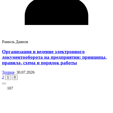
Рамиль Даянов
Организация и ведение электронного
документооборота на предприятии: принципы,
правила, схема и порядок работы
Теория
·
30.07.2026
2
1
0
107