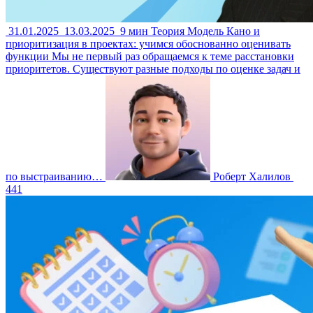
31.01.2025
13.03.2025
9 мин
Теория
Модель Кано и
приоритизация в проектах: учимся обоснованно оценивать
функции
Мы не первый раз обращаемся к теме расстановки
приоритетов. Существуют разные подходы по оценке задач и
по выстраиванию…
Роберт Халилов
441