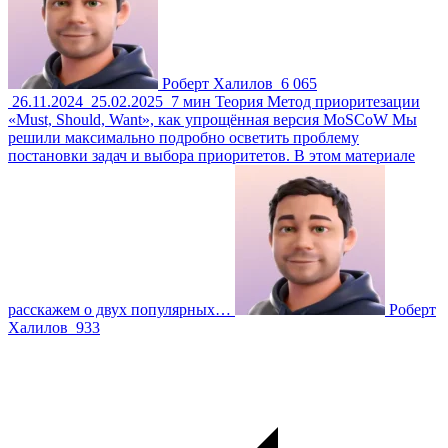
Роберт Халилов
6 065
26.11.2024
25.02.2025
7 мин
Теория
Метод приоритезации
«Must, Should, Want», как упрощённая версия MoSCoW
Мы
решили максимально подробно осветить проблему
постановки задач и выбора приоритетов. В этом материале
расскажем о двух популярных…
Роберт
Халилов
933