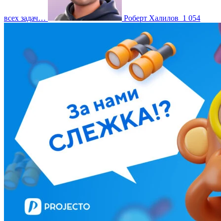
всех задач…
Роберт Халилов
1 054