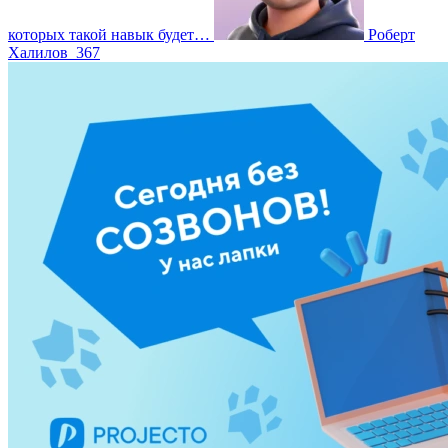
которых такой навык будет…
Роберт
Халилов
367