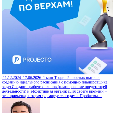
11.12.2024
17.06.2026
1 мин
Теория
5 простых шагов к
созданию идеального расписания с помощью планировщика
задач
Создание рабочих планов (планирование предстоящей
деятельности) и эффективная организация своего времени –
это привычка, которая формируется годами. Проблемы…