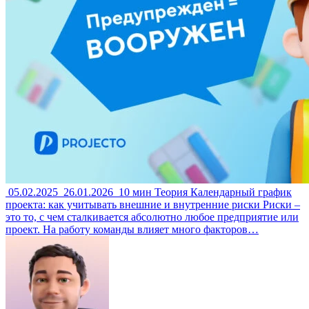
05.02.2025
26.01.2026
10 мин
Теория
Календарный график
проекта: как учитывать внешние и внутренние риски
Риски –
это то, с чем сталкивается абсолютно любое предприятие или
проект. На работу команды влияет много факторов…