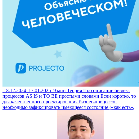
18.12.2024
17.01.2025
9 мин
Теория
Про описание бизнес-
процессов AS IS и TO BE простыми словами
Если коротко, то
для качественного проектирования бизнес-процессов
необходимо зафиксировать имеющееся состояние («как есть»,