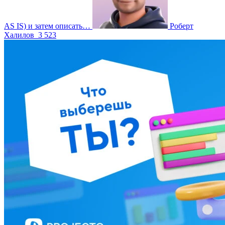
AS IS) и затем описать…
Роберт
Халилов
3 523