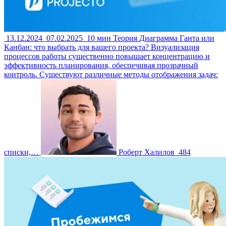
13.12.2024
07.02.2025
10 мин
Теория
Диаграмма Ганта или
Канбан: что выбрать для вашего проекта?
Визуализация
процессов работы существенно повышает концентрацию и
эффективность планирования, обеспечивая прозрачный
контроль. Существуют различные методы отображения задач:
списки,…
Роберт Халилов
484