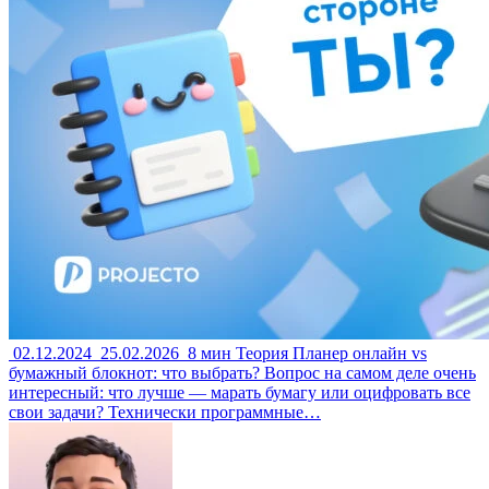
02.12.2024
25.02.2026
8 мин
Теория
Планер онлайн vs
бумажный блокнот: что выбрать?
Вопрос на самом деле очень
интересный: что лучше — марать бумагу или оцифровать все
свои задачи? Технически программные…