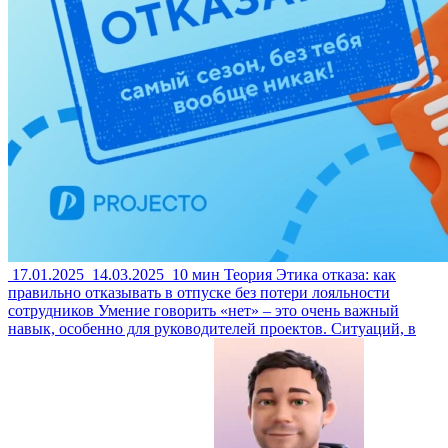
17.01.2025
14.03.2025
10 мин
Теория
Этика отказа: как
правильно отказывать в отпуске без потери лояльности
сотрудников
Умение говорить «нет» – это очень важный
навык, особенно для руководителей проектов. Ситуаций, в