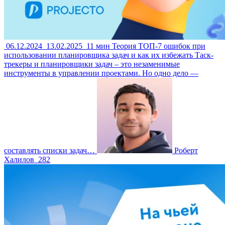
06.12.2024
13.02.2025
11 мин
Теория
ТОП-7 ошибок при
использовании планировщика задач и как их избежать
Таск-
трекеры и планировщики задач – это незаменимые
инструменты в управлении проектами. Но одно дело —
составлять списки задач…
Роберт
Халилов
282