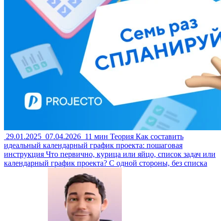
29.01.2025
07.04.2026
11 мин
Теория
Как составить
идеальный календарный график проекта: пошаговая
инструкция
Что первично, курица или яйцо, список задач или
календарный график проекта? С одной стороны, без списка