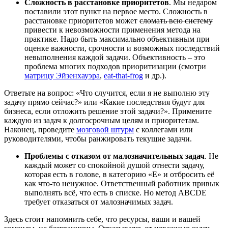
Сложность в расстановке приоритетов
. Мы недаром
поставили этот пункт на первое место. Сложность в
расстановке приоритетов может
сломать всю систему
привести к невозможности применения метода на
практике. Надо быть максимально объективным при
оценке важности, срочности и возможных последствий
невыполнения каждой задачи. Объективность – это
проблема многих подходов приоритизации (смотри
матрицу Эйзенхауэра
,
eat-that-frog
и др.).
Ответьте на вопрос: «Что случится, если я не выполню эту
задачу прямо сейчас?» или «Какие последствия будут для
бизнеса, если отложить решение этой задачи?». Примените
каждую из задач к долгосрочным целям и приоритетам.
Наконец, проведите
мозговой штурм
с коллегами или
руководителями, чтобы ранжировать текущие задачи.
Проблемы с отказом от малозначительных задач
. Не
каждый может со спокойной душой отнести задачу,
которая есть в голове, в категорию «Е» и отбросить её
как что-то ненужное. Ответственный работник привык
выполнять всё, что есть в списке. Но метод ABCDE
требует отказаться от малозначимых задач.
Здесь стоит напомнить себе, что ресурсы, ваши и вашей