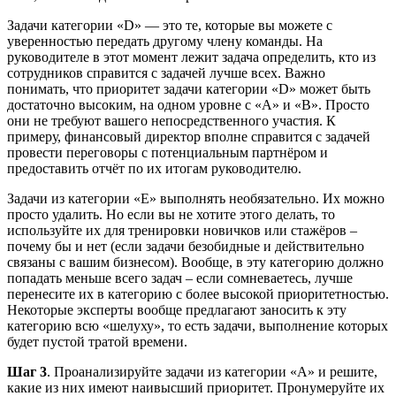
Задачи категории «D» — это те, которые вы можете с
уверенностью передать другому члену команды. На
руководителе в этот момент лежит задача определить, кто из
сотрудников справится с задачей лучше всех. Важно
понимать, что приоритет задачи категории «D» может быть
достаточно высоким, на одном уровне с «А» и «В». Просто
они не требуют вашего непосредственного участия. К
примеру, финансовый директор вполне справится с задачей
провести переговоры с потенциальным партнёром и
предоставить отчёт по их итогам руководителю.
Задачи из категории «Е» выполнять необязательно. Их можно
просто удалить. Но если вы не хотите этого делать, то
используйте их для тренировки новичков или стажёров –
почему бы и нет (если задачи безобидные и действительно
связаны с вашим бизнесом). Вообще, в эту категорию должно
попадать меньше всего задач – если сомневаетесь, лучше
перенесите их в категорию с более высокой приоритетностью.
Некоторые эксперты вообще предлагают заносить к эту
категорию всю «шелуху», то есть задачи, выполнение которых
будет пустой тратой времени.
Шаг 3
. Проанализируйте задачи из категории «А» и решите,
какие из них имеют наивысший приоритет. Пронумеруйте их