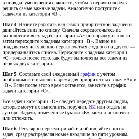
в порядке уменьшения важности, чтобы в первую очередь
решить самые важные задачи. Аналогично поступите с
задачами из категории «В».
Шаг 4
. Начните работать над самой приоритетной задачей и
двигайтесь вниз по списку. Сначала сосредоточьтесь на
выполнении всех задач категории «A» по порядку, и только
затем переходите к задачам категории «B». Важно не
поддаваться искушению переключаться с одного на другое —
придерживайтесь списка. Переходите к задачам категории
«C» только после того, как будут выполнены все задачи из
первых двух категорий.
Шаг 5
. Составьте свой ежедневный
график
с учётом
необходимости выделить время для приоритетных задач «A» и
«B». Если после этого время останется, занесите в график
задачи категории «C».
Все задачи категории «D» следует передать другим людям,
которые могут их выполнить, поручить
ИИ
или отдать на
аутсорс. Задачи, помеченные буквой «E», можно исключить
или отложить.
Шаг 6
. Регулярно пересматривайте и обновляйте список
задач, сразу распределяя новые входящие по пяти уровням.