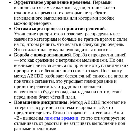
Эффективное управление временем.
Первыми
выполняются самые важные задачи, что позволяет
сэкономить время на тех, которые не требуют
немедленного выполнения или которыми вообще
можно пренебречь.
Оптимизация процесса принятия решений
.
Уточнение приоритетов позволяет распределить все
задачи по категориям и больше не тратить время и силы
на то, чтобы решить, что делать в следующую очередь.
Это снижает нагрузку на руководителя проекта.
Борьба с прокрастинацией
. Борьба с прокрастинацией
— это как сражение с ветряными мельницами. Но она
возникает не из-за лени, а по причине отсутствия чётких
приоритетов и бесконечного списка задач. Поскольку
метод ABCDE разбивает бесконечный список на вполне
понятные сегменты, это упрощает планирование и
принятие решений. Сотрудники с меньшей
вероятностью будут откладывать дела на потом, если
перед ними будет чёткий план.
Повышение дисциплины
. Метод ABCDE помогает не
затеряться в рутине и систематизировать всё, что
предстоит сделать. Если на задачи из категории «А» и
«В» выделены
лимиты времени
, то это стимулирует не
отлынивать от работы и не затягивать выполнение под
разными предлогами.