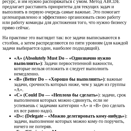
ресурс, и им нужно распоряжаться с умом. Метод ABCDE
предлагает расставить приоритеты для текущих задач и
выполнять в первую очередь самые важные. Это помогает
целенаправленно и эффективно организовать свою работу
или работу команды для достижения того, что нужно бизнесу
прямо сейчас.
На практике это выглядит так: все задачи выписываются в
столбик, а затем распределяются по пяти уровням (для каждой
задачи выбирается один, наиболее подходящий).
«A» (Absolutely Must Do – «Однозначно нужно
выполнить»)
: Задачи первостепенной важности,
которые нельзя отложить и следует выполнить
немедленно.
«B» (Better Do – «Хорошо бы выполнить»)
: важные
задачи, срочность которых ниже, чем у задач из группы
«А».
«C» (Could Do
— «Неплохо бы сделать»
): задачи, срок
выполнения которых можно сдвинуть, если не
успеваешь с задачами категории «А» и «В» (но сделать
их все равно надо).
«D»: (Delegate – «Можно делегировать кому-нибудь»
):
задачи, выполнение которых можно кому-то поручить,
ничего не потеряв.