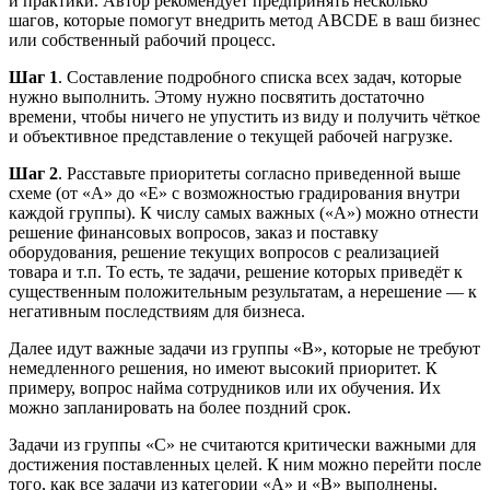
и практики. Автор рекомендует предпринять несколько
шагов, которые помогут внедрить метод ABCDE в ваш бизнес
или собственный рабочий процесс.
Шаг 1
. Составление подробного списка всех задач, которые
нужно выполнить. Этому нужно посвятить достаточно
времени, чтобы ничего не упустить из виду и получить чёткое
и объективное представление о текущей рабочей нагрузке.
Шаг 2
. Расставьте приоритеты согласно приведенной выше
схеме (от «А» до «E» с возможностью градирования внутри
каждой группы). К числу самых важных («А») можно отнести
решение финансовых вопросов, заказ и поставку
оборудования, решение текущих вопросов с реализацией
товара и т.п. То есть, те задачи, решение которых приведёт к
существенным положительным результатам, а нерешение — к
негативным последствиям для бизнеса.
Далее идут важные задачи из группы «В», которые не требуют
немедленного решения, но имеют высокий приоритет. К
примеру, вопрос найма сотрудников или их обучения. Их
можно запланировать на более поздний срок.
Задачи из группы «С» не считаются критически важными для
достижения поставленных целей. К ним можно перейти после
того, как все задачи из категории «А» и «В» выполнены.