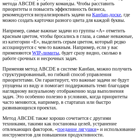
метода ABCDE в работу команды. Чтобы расставить
приоритеты и повысить эффективность бизнеса,
рекомендуется визуализировать задачи на
Канбан-доске
, где
можно создать карточки разного цвета для каждой буквы.
Например, самые важные задачи из группы «A» отметить
красным цветом, чтобы бросались в глаза, а самые неважные,
из категории «Е», выделить серым цветом, который редко
ассоциируется с чем-то важным. Например, если у вас
применяются
WIP-лимиты
, будет сразу видно, сколько в
работе срочных и несрочных задач.
Применяя метод ABCDE в системе Канбан, можно получить
структурированный, но гибкий способ управления
приоритетами. Он гарантирует, что важные задачи не будут
упущены из виду и помогает поддерживать темп благодаря
наглядному визуальному отображению хода выполнения
задач. Это особенно полезно в условиях, когда приоритеты
часто меняются, например, в стартапах или быстро
развивающихся проектах.
Метод ABCDE также хорошо сочетается с другими
техниками, такими как постановка целей, устранение
отвлекающих факторов, «
поедание лягушки
» и использование
инструментов для повышения продуктивности.