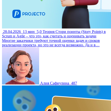
28.04.2026
13 мин
5,0
Теория
Стори поинты (Story Points) в
Scrum и Agile – что это, как считать и оценивать задачи
Многие заказчики требуют точной оценки задач и сроков
реализации проекта, но это не всегда возможно. Да и в…
Алия Сафиулина
487