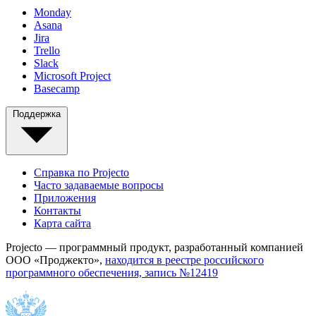
Monday
Asana
Jira
Trello
Slack
Microsoft Project
Basecamp
Поддержка
Справка по Projecto
Часто задаваемые вопросы
Приложения
Контакты
Карта сайта
Projecto — программный продукт, разработанный компанией
ООО «Проджекто»,
находится в реестре российского
программного обеспечения, запись №12419