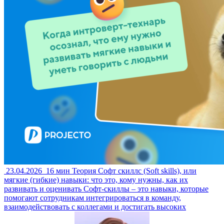
23.04.2026
16 мин
Теория
Софт скиллс (Soft skills), или
мягкие (гибкие) навыки: что это, кому нужны, как их
развивать и оценивать
Софт-скиллы – это навыки, которые
помогают сотрудникам интегрироваться в команду,
взаимодействовать с коллегами и достигать высоких