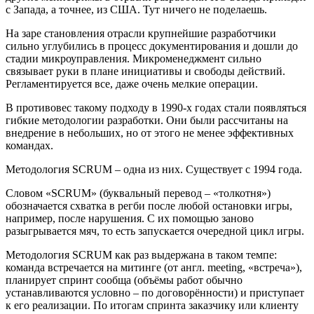
с Запада, а точнее, из США. Тут ничего не поделаешь.
На заре становления отрасли крупнейшие разработчики
сильно углубились в процесс документирования и дошли до
стадии микроуправления. Микроменеджмент сильно
связывает руки в плане инициативы и свободы действий.
Регламентируется все, даже очень мелкие операции.
В противовес такому подходу в 1990-х годах стали появляться
гибкие методологии разработки. Они были рассчитаны на
внедрение в небольших, но от этого не менее эффективных
командах.
Методология SCRUM – одна из них. Существует с 1994 года.
Словом «SCRUM» (буквальный перевод – «толкотня»)
обозначается схватка в регби после любой остановки игры,
например, после нарушения. С их помощью заново
разыгрывается мяч, то есть запускается очередной цикл игры.
Методология SCRUM как раз выдержана в таком темпе:
команда встречается на митинге (от англ. meeting, «встреча»),
планирует спринт сообща (объёмы работ обычно
устанавливаются условно – по договорённости) и приступает
к его реализации. По итогам спринта заказчику или клиенту