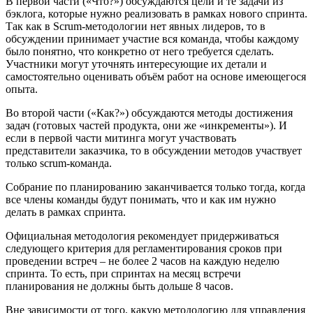
В первой части («Что?») обсуждаются цели и те задачи из
бэклога, которые нужно реализовать в рамках нового спринта.
Так как в Scrum-методологии нет явных лидеров, то в
обсуждении принимает участие вся команда, чтобы каждому
было понятно, что конкретно от него требуется сделать.
Участники могут уточнять интересующие их детали и
самостоятельно оценивать объём работ на основе имеющегося
опыта.
Во второй части («Как?») обсуждаются методы достижения
задач (готовых частей продукта, они же «инкременты»). И
если в первой части митинга могут участвовать
представители заказчика, то в обсуждении методов участвует
только scrum-команда.
Собрание по планированию заканчивается только тогда, когда
все члены команды будут понимать, что и как им нужно
делать в рамках спринта.
Официальная методология рекомендует придерживаться
следующего критерия для регламентирования сроков при
проведении встреч – не более 2 часов на каждую неделю
спринта. То есть, при спринтах на месяц встречи
планирования не должны быть дольше 8 часов.
Вне зависимости от того, какую методологию для управления