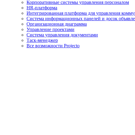
Корпоративные системы управления персоналом
HR-платформа
Интегрированная платформа для управления комм
Система информационных панелей и досок объявл
Организационная диаграмма
Управление проектами
Система управления документами
Таск-менеджер
Все возможности Projecto