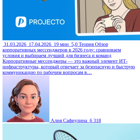
31.03.2026
17.04.2026
19 мин
5,0
Теория
Обзор
корпоративных мессенджеров в 2026 году: сравниваем
условия и выбираем лучший для бизнеса и команд
Корпоративные мессенджеры — это важный элемент ИТ-
инфраструктуры, который отвечает за безопасную и быструю
коммуникацию по рабочим вопросам в…
Алия Сафиулина
6 318