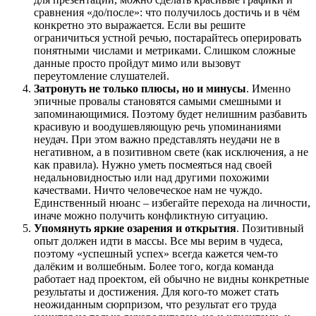
сравнения «до/после»: что получилось достичь и в чём
конкретно это выражается. Если вы решите
ограничиться устной речью, постарайтесь оперировать
понятными числами и метриками. Слишком сложные
данные просто пройдут мимо или вызовут
переутомление слушателей.
Затронуть не только плюсы, но и минусы
. Именно
эпичные провалы становятся самыми смешными и
запоминающимися. Поэтому будет нелишним разбавить
красивую и воодушевляющую речь упоминаниями
неудач. При этом важно представлять неудачи не в
негативном, а в позитивном свете (как исключения, а не
как правила). Нужно уметь посмеяться над своей
недальновидностью или над другими похожими
качествами. Ничто человеческое нам не чуждо.
Единственный нюанс – избегайте перехода на личности,
иначе можно получить конфликтную ситуацию.
Упомянуть яркие озарения и открытия
. Позитивный
опыт должен идти в массы. Все мы верим в чудеса,
поэтому «успешный успех» всегда кажется чем-то
далёким и волшебным. Более того, когда команда
работает над проектом, ей обычно не видны конкретные
результаты и достижения. Для кого-то может стать
неожиданным сюрпризом, что результат его труда