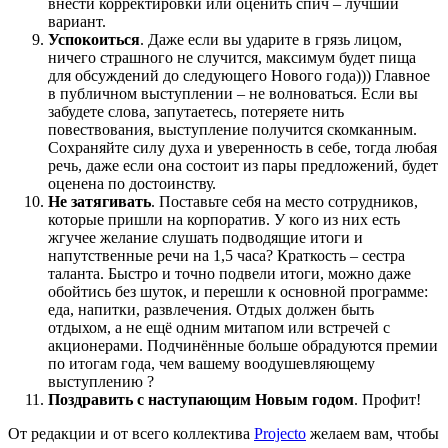
внести корректировки или оценить спич – лучший
вариант.
Успокоиться
. Даже если вы ударите в грязь лицом,
ничего страшного не случится, максимум будет пища
для обсуждений до следующего Нового года))) Главное
в публичном выступлении – не волноваться. Если вы
забудете слова, запутаетесь, потеряете нить
повествования, выступление получится скомканным.
Сохраняйте силу духа и уверенность в себе, тогда любая
речь, даже если она состоит из пары предложений, будет
оценена по достоинству.
Не затягивать
. Поставьте себя на место сотрудников,
которые пришли на корпоратив. У кого из них есть
жгучее желание слушать подводящие итоги и
напутственные речи на 1,5 часа? Краткость – сестра
таланта. Быстро и точно подвели итоги, можно даже
обойтись без шуток, и перешли к основной программе:
еда, напитки, развлечения. Отдых должен быть
отдыхом, а не ещё одним митапом или встречей с
акционерами. Подчинённые больше обрадуются премии
по итогам года, чем вашему воодушевляющему
выступлению ?
Поздравить с наступающим Новым годом
. Профит!
От редакции и от всего коллектива
Projecto
желаем вам, чтобы