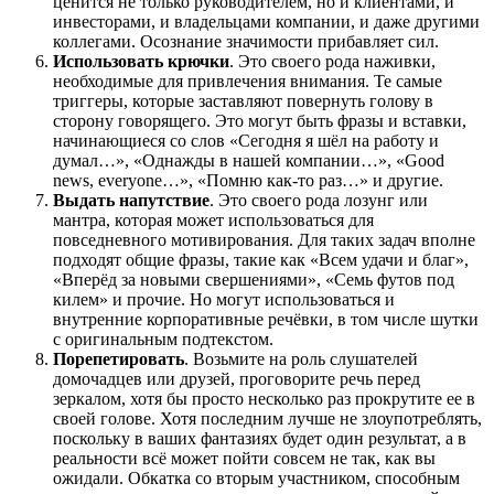
ценится не только руководителем, но и клиентами, и
инвесторами, и владельцами компании, и даже другими
коллегами. Осознание значимости прибавляет сил.
Использовать крючки
. Это своего рода наживки,
необходимые для привлечения внимания. Те самые
триггеры, которые заставляют повернуть голову в
сторону говорящего. Это могут быть фразы и вставки,
начинающиеся со слов «Сегодня я шёл на работу и
думал…», «Однажды в нашей компании…», «Good
news, everyone…», «Помню как-то раз…» и другие.
Выдать напутствие
. Это своего рода лозунг или
мантра, которая может использоваться для
повседневного мотивирования. Для таких задач вполне
подходят общие фразы, такие как «Всем удачи и благ»,
«Вперёд за новыми свершениями», «Семь футов под
килем» и прочие. Но могут использоваться и
внутренние корпоративные речёвки, в том числе шутки
с оригинальным подтекстом.
Порепетировать
. Возьмите на роль слушателей
домочадцев или друзей, проговорите речь перед
зеркалом, хотя бы просто несколько раз прокрутите ее в
своей голове. Хотя последним лучше не злоупотреблять,
поскольку в ваших фантазиях будет один результат, а в
реальности всё может пойти совсем не так, как вы
ожидали. Обкатка со вторым участником, способным