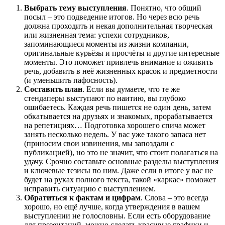
Выбрать тему выступления
. Понятно, что общий
посыл – это подведение итогов. Но через всю речь
должна проходить и некая дополнительная творческая
или жизненная тема: успехи сотрудников,
запоминающиеся моменты из жизни компании,
оригинальные курьёзы и просчёты и другие интересные
моменты. Это поможет привлечь внимание и оживить
речь, добавить в неё жизненных красок и предметности
(и уменьшить пафосность).
Составить план
. Если вы думаете, что те же
стендаперы выступают по наитию, вы глубоко
ошибаетесь. Каждая речь пишется не один день, затем
обкатывается на друзьях и знакомых, прорабатывается
на репетициях… Подготовка хорошего спича может
занять несколько недель. У вас уже такого запаса нет
(приносим свои извинения, мы запоздали с
публикацией), но это не значит, что стоит полагаться на
удачу. Срочно составьте основные разделы выступления
и ключевые тезисы по ним. Даже если в итоге у вас не
будет на руках полного текста, такой «каркас» поможет
исправить ситуацию с выступлением.
Обратиться к фактам и цифрам
. Слова – это всегда
хорошо, но ещё лучше, когда утверждения в вашем
выступлении не голословны. Если есть оборудование
для презентаций, можно сделать красивые графики и