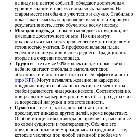
на виду и в центре событий, обладают достаточным
уровнем знаний и профессиональных навыков. На
старом месте им обычно уже тесно и скучно. Стабильно
показывают высокую производительность и хорошую
результативность, легко обучаются всему новому.
Молодая надежда
– обычно молодые сотрудники, не
имеющие достаточного опыта. Но они могут
похвастаться высоким управленческим потенциалом и
готовностью учиться. В профессиональном плане
«средние по цеху» или выше среднего. Традиционно
вторые на очереди после звёзд.
Трудяги
– те самые 90% коллектива, которые звёзд с
неба не хватают, стабильно выполняют свои
обязанности и достигают показателей эффективности
(
про KPI
). Могут изъявлять желание на карьерное
продвижение, но особых перспектив не имеют из-за
слабой развитости лидерских качеств. Соответственно,
при реальном карьерном росте могут быстро сдаться из-
за возросшей нагрузки и ответственности.
Сухостой
– все те, кто давно работают, но не
преследуют никаких других целей, кроме корыстных.
Особой инициативы никогда не проявляют, пассивные
по своей сущности и темпераменту. Обычно это
предпенсионные или «проходные» сотрудники — те,
которые уволятся при любой значимой проблеме у