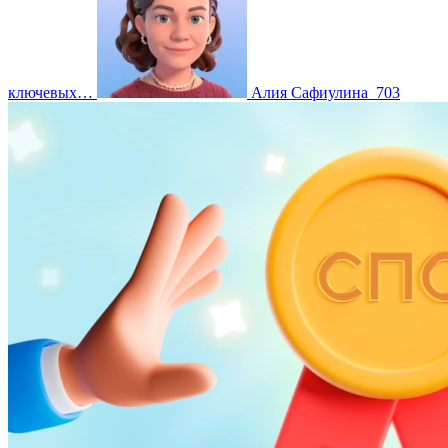
ключевых…
Алия Сафиулина
703