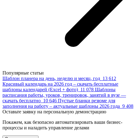
Популярные статьи
Шаблон планера на день, неделю и месяц, год
13 612
Красивый календарь на 2026 год – скачать бесплатные
шаблоны календарей (Excel + фото)
11 078
Шаблоны
расписания работы, уроков, тренировок, занятий в вузе —
скачать бесплатно
10 646
Пустые бланки резюме для
заполнения на работу – актуальные шаблоны 2026 года
9 408
Оставьте заявку на персональную демонстрацию
Покажем, как безопасно автоматизировать ваши бизнес-
процессы и наладить управление делами