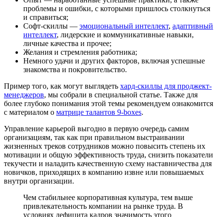
проблемы и ошибки, с которыми пришлось столкнуться
и справиться;
Софт-скиллы —
эмоциональный интеллект
,
адаптивный
интеллект
, лидерские и коммуникативные навыки,
личные качества и прочее;
Желания и стремления работника;
Немного удачи и других факторов, включая успешные
знакомства и покровительство.
Пример того, как могут выглядеть
хард-скиллы для проджект-
менеджеров
, мы собрали в специальной статье. Также для
более глубоко понимания этой темы рекомендуем ознакомится
с материалом о
матрице талантов 9-boxes
.
Управление карьерой выгодно в первую очередь самим
организациям, так как при правильном выстраивании
жизненных треков сотрудников можно повысить степень их
мотивации и общую эффективность труда, снизить показатели
текучести и наладить качественную схему наставничества для
новичков, приходящих в компанию извне или повышаемых
внутри организации.
Чем стабильнее корпоративная культура, тем выше
привлекательность компании на рынке труда. В
условиях дефицита кадров значимость этого