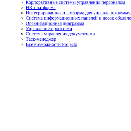
Корпоративные системы управления персоналом
HR-платформа
Интегрированная платформа для управления комм
Система информационных панелей и досок объявл
Организационная диаграмма
Управление проектами
Система управления документами
Таск-менеджер
Все возможности Projecto